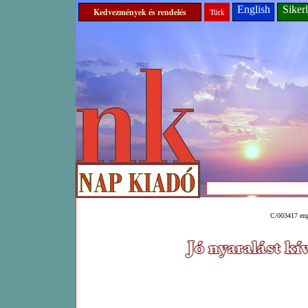
English
Sikerl
Kedvezmények és rendelés
Türk
C/003417 eng