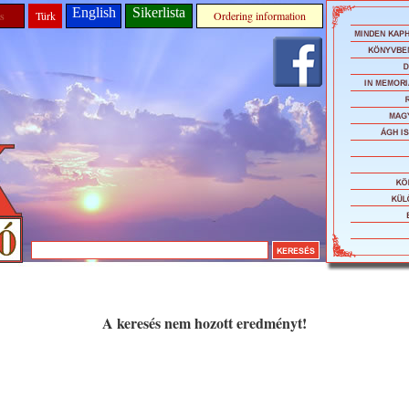
English
Sikerlista
s
Türk
Ordering information
A keresés nem hozott eredményt!