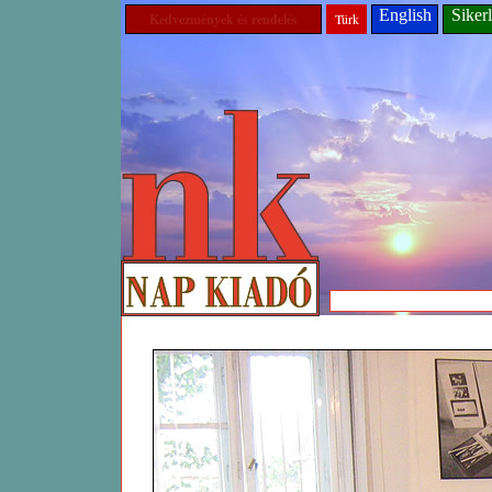
English
Sikerl
Kedvezmények és rendelés
Türk