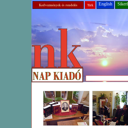
English
Sikerl
Kedvezmények és rendelés
Türk