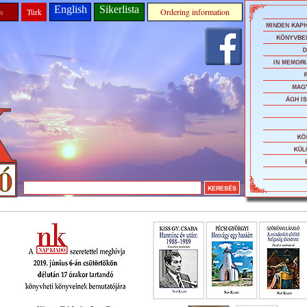
English
Sikerlista
s
Türk
Ordering information